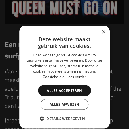
×
Deze website maakt
Een muzikaal programma: van
gebruik van cookies.
surfpop tot soulvolle pophits
Deze website gebruikt cookies om uw
gebruikerservaring te verbeteren. Door onze
website te gebruiken, stemt u in met alle
Van zonnige surfpop en soulvolle pophits tot
cookies in overeenstemming met ons
Cookiebeleid.
Lees verder
meeslepende rock die je tot achterin de zaal
voelt. Het muzikale programma van Night of the
ALLES ACCEPTEREN
Tributes
is net zo veelzijdig als je playlist, maar
dan live.
ALLES AFWIJZEN
Jeroen Nieuwenhuize
rijgt het programma op
DETAILS WEERGEVEN
geheel eigen wijze aan elkaar. Oftewel: