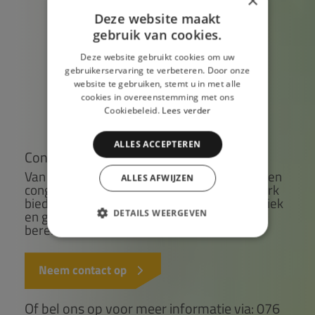
×
Deze website maakt
gebruik van cookies.
Deze website gebruikt cookies om uw
gebruikerservaring te verbeteren. Door onze
website te gebruiken, stemt u in met alle
cookies in overeenstemming met ons
Cookiebeleid.
Lees verder
ALLES ACCEPTEREN
Congres organiseren in Breda
Van een bijeenkomst voor 100 gasten tot een
ALLES AFWIJZEN
congres voor duizenden bezoekers, Breepark
biedt flexibele ruimtes, professionele techniek
en gratis parkeergelegenheid op één goed
DETAILS WEERGEVEN
bereikbare locatie.
Neem contact op
Of bel ons op voor meer informatie via:
076