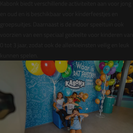
Kabonk biedt verschillende activiteiten aan voor jong
en oud en is beschikbaar voor
kinderfeestjes
en
groepsuitjes
. Daarnaast is de indoor speeltuin ook
voorzien van een speciaal gedeelte voor kinderen van
0 tot 3 jaar, zodat ook de allerkleinsten veilig en leuk
kunnen spelen.