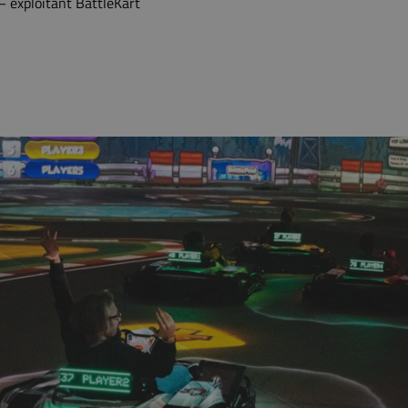
– exploitant BattleKart