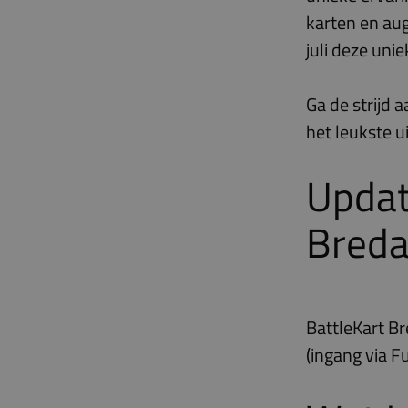
karten en au
juli deze uni
Ga de strijd 
het leukste u
Updat
Bred
BattleKart B
(ingang via F