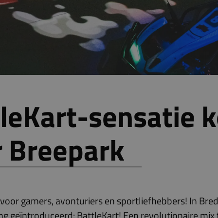
leKart-sensatie 
r Breepark
voor gamers, avonturiers en sportliefhebbers! In Bre
ng geïntroduceerd: BattleKart! Een revolutionaire mix