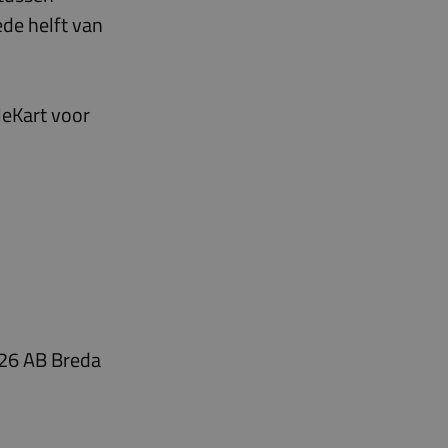
de helft van
leKart voor
826 AB Breda