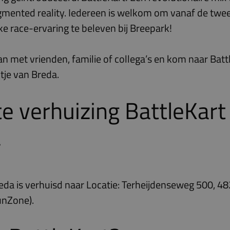
gmented reality. Iedereen is welkom om vanaf de twee
eke race-ervaring te beleven bij Breepark!
aan met vrienden, familie of collega’s en kom naar Batt
itje van Breda.
e verhuizing BattleKart
a
reda
is verhuisd naar Locatie: Terheijdenseweg 500, 4
unZone).