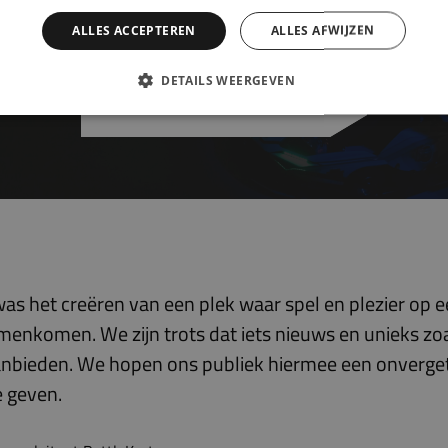
an via onderstaande button naar de website van Battl
ALLES ACCEPTEREN
ALLES AFWIJZEN
DETAILS WEERGEVEN
Naar de BattleKart Breda
as het creëren van een plek waar spel en plezier op 
enkomen. We zijn trots dat iets nieuws en unieks zoa
nbieden. We hopen ons publiek hiermee een onverget
e geven.