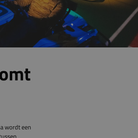
komt
da wordt een
 tussen