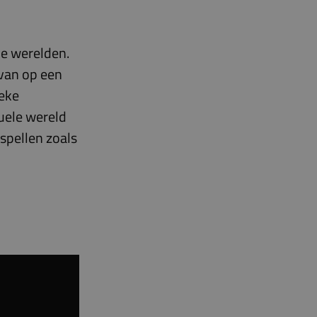
le werelden.
 van op een
ieke
tuele wereld
spellen zoals