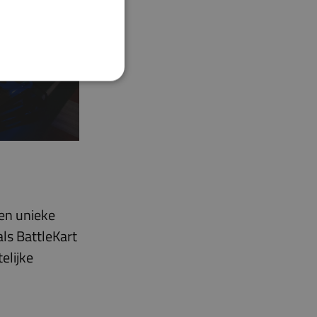
eKart
een unieke
ls BattleKart
elijke