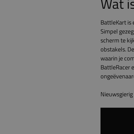
Wat i
BattleKart is
Simpel gezegd
scherm te kij
obstakels. De
waarin je com
BattleRacer e
ongeëvenaard
Nieuwsgierig 