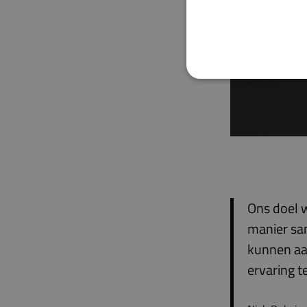
Ga d
Ons doel w
manier sam
kunnen aa
ervaring t