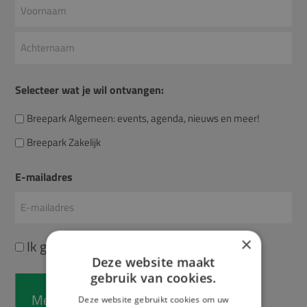
Voornaam
Achternaam
Selecteer wat je wil ontvangen:
Breepark Algemeen: events, agenda, nieuws en meer!
Breepark Zakelijk
E-mailadres
×
Instemming
Ik ga akkoord met het
privacybeleid
.
Deze website maakt
gebruik van cookies.
Deze website gebruikt cookies om uw