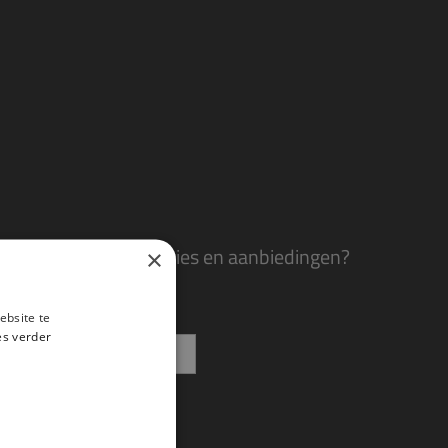
e evenementen, winacties en aanbiedingen?
×
ebsite te
es verder