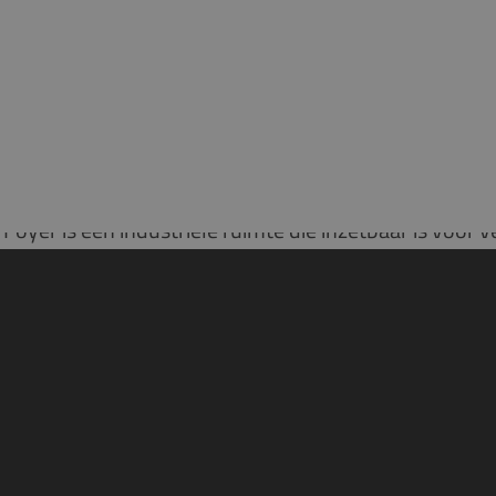
Foyer is een industriële ruimte die inzetbaar is voor v