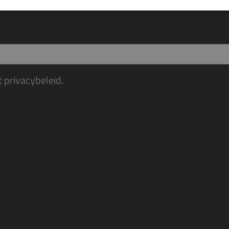
t
privacybeleid
.