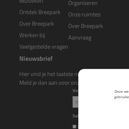
Bezoeken
Organiseren
Ontdek Breepark
Onze ruimtes
Over Breepark
Over Breepark
Werken bij
Aanvraag
Veelgestelde vragen
Nieuwsbrief
Hier vind je het laatste nieuws over evenem
Meld je dan aan voor onze nieuwsbrief of volg
Voornaam
Deze web
gebruike
Voornaam
Selecteer wat je wil ontvang
Breepark Algemeen: events,