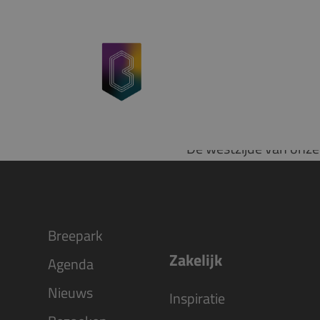
Skip to content
De westzijde van onze 
Breepark
Zakelijk
Agenda
Nieuws
Inspiratie