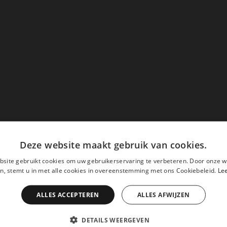
enten in Breepark. Als eerste op de hoogte van nieuw
 ons op social media.
Deze website maakt gebruik van cookies.
site gebruikt cookies om uw gebruikerservaring te verbeteren. Door onze w
n, stemt u in met alle cookies in overeenstemming met ons Cookiebeleid.
Le
ALLES ACCEPTEREN
ALLES AFWIJZEN
Achternaam
en:
DETAILS WEERGEVEN
 agenda, nieuws en meer!