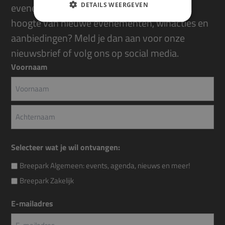
evenementen in Breepark. Als eerste op de
DETAILS WEERGEVEN
hoogte van nieuwe evenementen, winacties en
aanbiedingen? Meld je dan aan voor onze
nieuwsbrief of volg ons op social media.
Voornaam
Voornaam
Achternaam
Selecteer wat je wil ontvangen:
Breepark Algemeen: events, agenda, nieuws en meer!
Breepark Zakelijk
E-mailadres