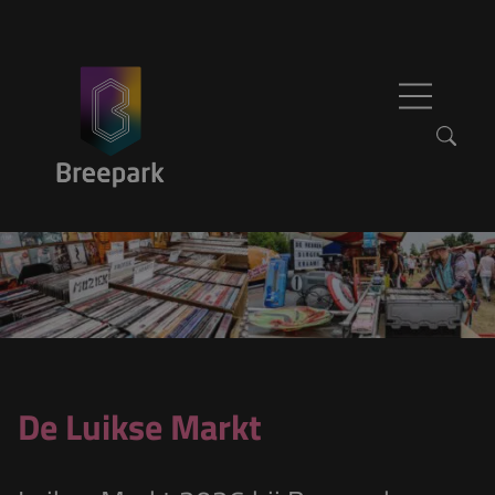
Skip to content
Zoeken naar:
De Luikse Markt